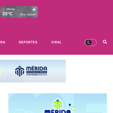
Mérida
22°C
Muy nuboso
URA
DEPORTES
VIRAL