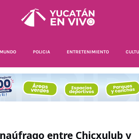
MUNDO
POLICIA
ENTRETENIMIENTO
CULT
n naúfrago entre Chicxulub y