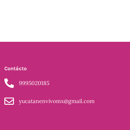
Contácto
9995020185
yucatanenvivomx@gmail.com