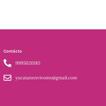
Contácto
9995020185
yucatanenvivomx@gmail.com