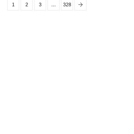
1
2
3
…
328