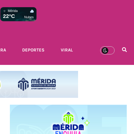
Mérida
22°C
Nubes
URA
DEPORTES
VIRAL