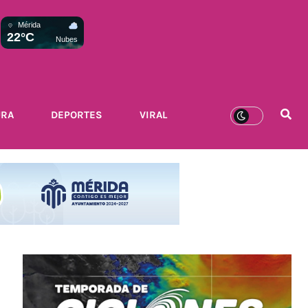
Mérida
22°C
Nubes
URA
DEPORTES
VIRAL