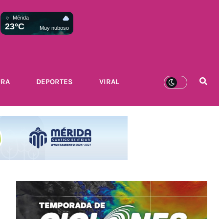
Mérida
23°C
Muy nuboso
URA
DEPORTES
VIRAL