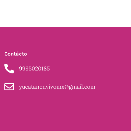
Contácto
9995020185
yucatanenvivomx@gmail.com