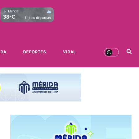
Mérida
38°C
Nubes dispersas
URA
DEPORTES
VIRAL