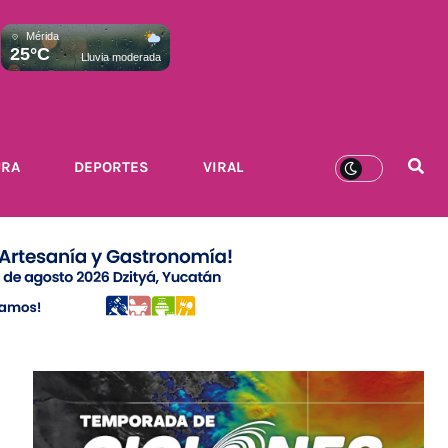
Mérida
25°C
Lluvia moderada
URA
DEPORTES
VIRAL