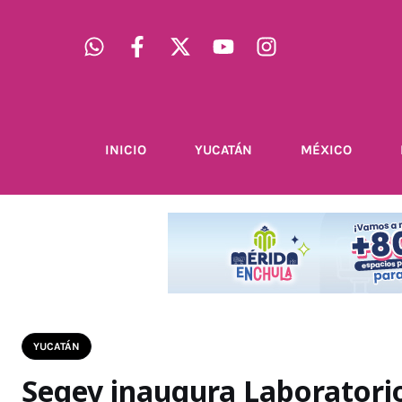
INICIO
YUCATÁN
MÉXICO
YUCATÁN
Segey inaugura Laboratorio