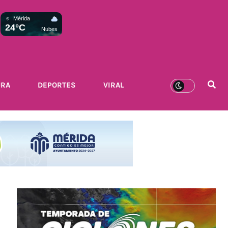
Mérida
24°C
Nubes
URA
DEPORTES
VIRAL