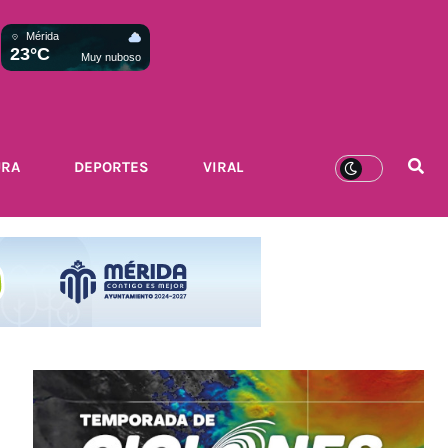
Mérida
23°C
Muy nuboso
URA
DEPORTES
VIRAL