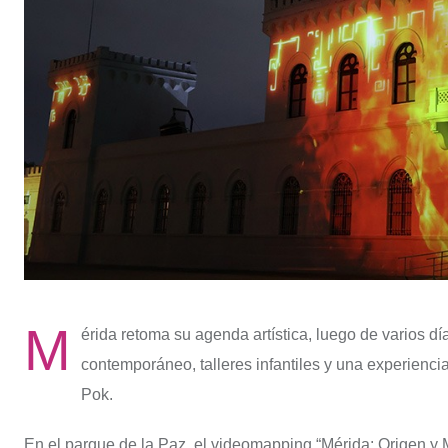
M
érida retoma su agenda artística, luego de varios dí
contemporáneo, talleres infantiles y una experienci
Pok.
En el parque de la Paz, el videomapping “Mérida: Origen y