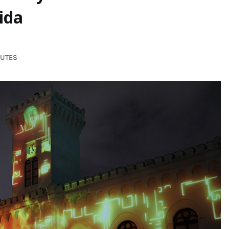
ida
NUTES