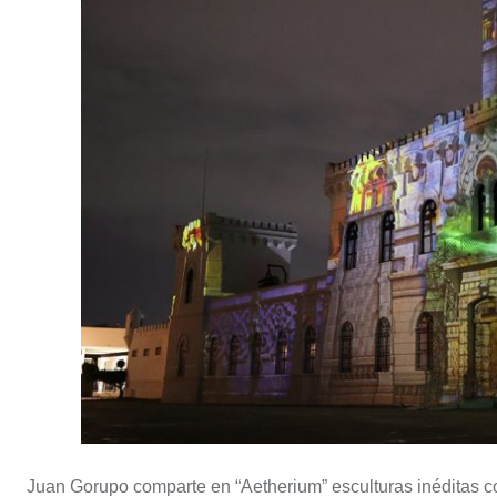
Juan Gorupo comparte en “Aetherium” esculturas inéditas c