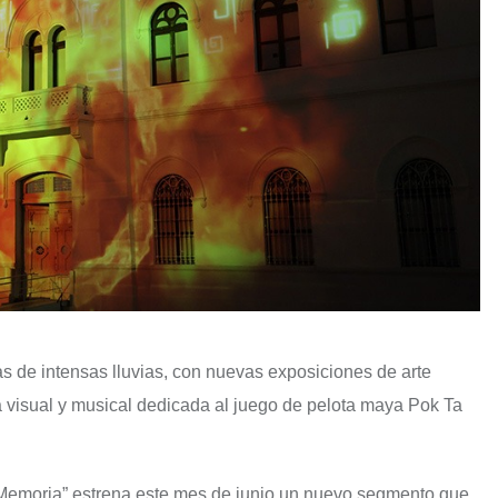
as de intensas lluvias, con nuevas exposiciones de arte
a visual y musical dedicada al juego de pelota maya Pok Ta
 Memoria” estrena este mes de junio un nuevo segmento que