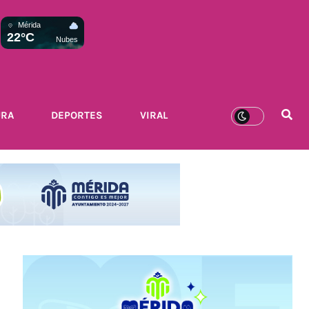
Mérida
22°C
Nubes
URA
DEPORTES
VIRAL