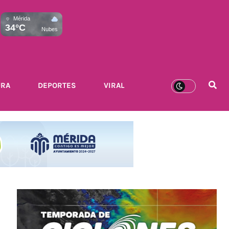
Mérida
34°C
Nubes
URA
DEPORTES
VIRAL