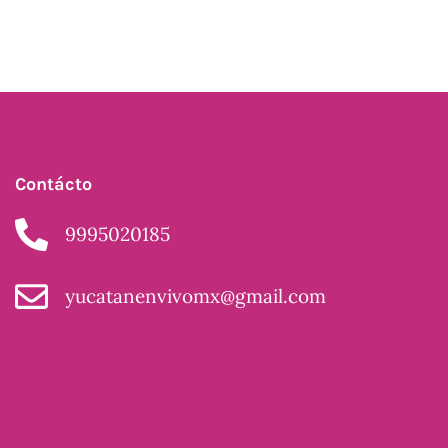
Contácto
9995020185
yucatanenvivomx@gmail.com