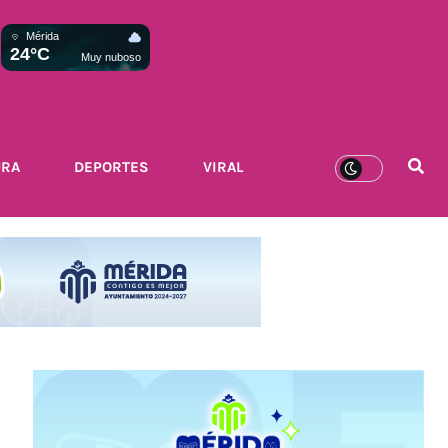
Mérida
24°C
Muy nuboso
URA
DEPORTES
VIRAL