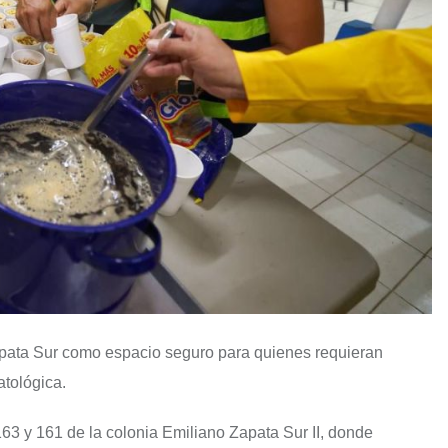
apata Sur como espacio seguro para quienes requieran
atológica.
163 y 161 de la colonia Emiliano Zapata Sur II, donde