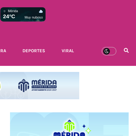
Mérida
24°C
Muy nuboso
URA
DEPORTES
VIRAL