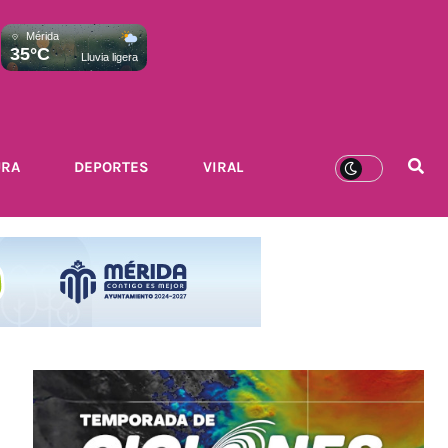
Mérida
35°C
Lluvia ligera
URA
DEPORTES
VIRAL