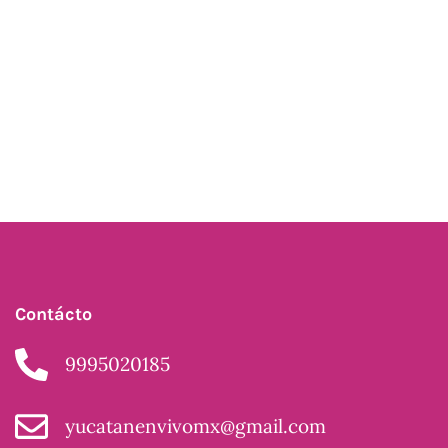
Contácto
9995020185
yucatanenvivomx@gmail.com