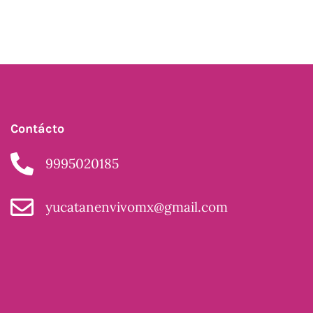
Contácto
9995020185
yucatanenvivomx@gmail.com