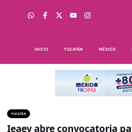
INICIO
YUCATÁN
MÉXICO
YUCATÁN
Ieaey abre convocatoria pa