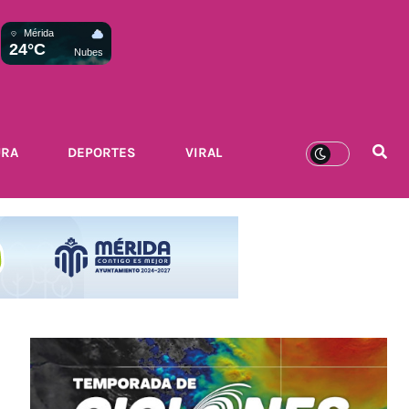
Mérida
24°C
Nubes
URA
DEPORTES
VIRAL