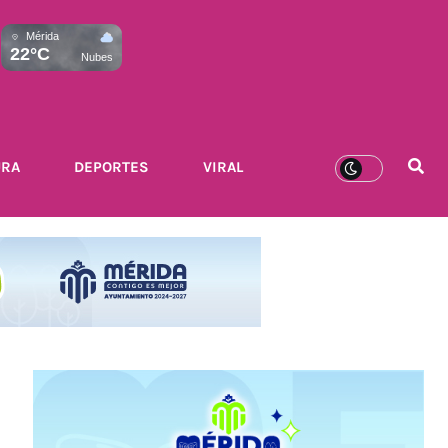
Mérida
22°C
Nubes
URA
DEPORTES
VIRAL