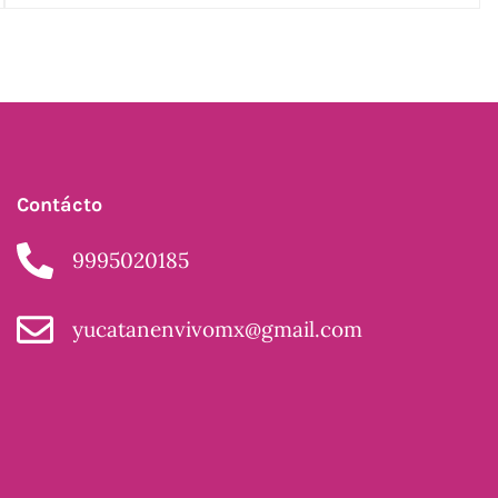
Contácto
9995020185
yucatanenvivomx@gmail.com