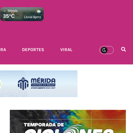
Mérida
35°C
Lluvia ligera
URA
DEPORTES
VIRAL