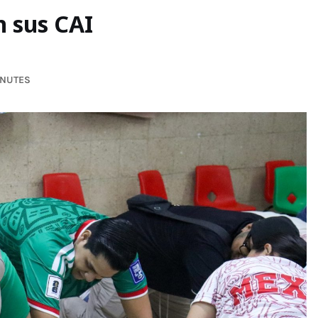
n sus CAI
INUTES