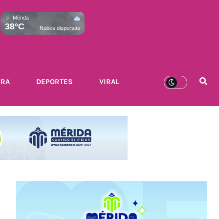
Mérida
38°C
Nubes dispersas
URA
DEPORTES
VIRAL