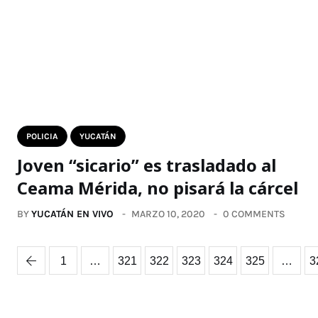
POLICIA
YUCATÁN
Joven “sicario” es trasladado al
Ceama Mérida, no pisará la cárcel
BY
YUCATÁN EN VIVO
MARZO 10, 2020
0 COMMENTS
1
…
321
322
323
324
325
…
3