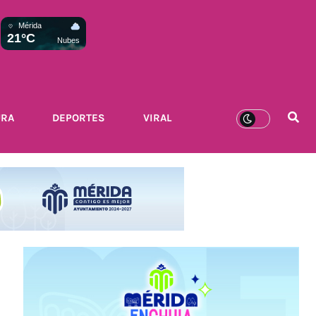
Mérida
21°C
Nubes
URA
DEPORTES
VIRAL