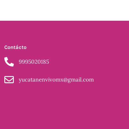
Contácto
9995020185
yucatanenvivomx@gmail.com