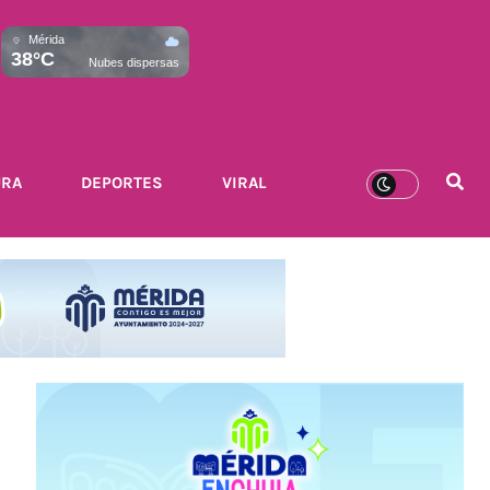
Mérida
38°C
Nubes dispersas
URA
DEPORTES
VIRAL