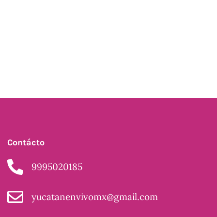
Contácto
9995020185
yucatanenvivomx@gmail.com