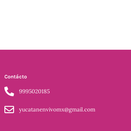
Contácto
9995020185
yucatanenvivomx@gmail.com