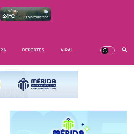
Mérida
24°C
Lluvia moderada
URA
DEPORTES
VIRAL