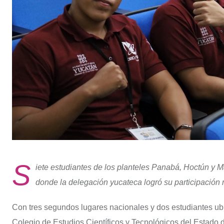
S
iete estudiantes de los planteles Panabá, Hoctún y 
donde la delegación yucateca logró su participació
Con tres segundos lugares nacionales y dos estudiantes ubic
Colegio de Estudios Científicos y Tecnológicos del Estado 