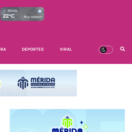
Mérida
22°C
Muy nuboso
URA
DEPORTES
VIRAL