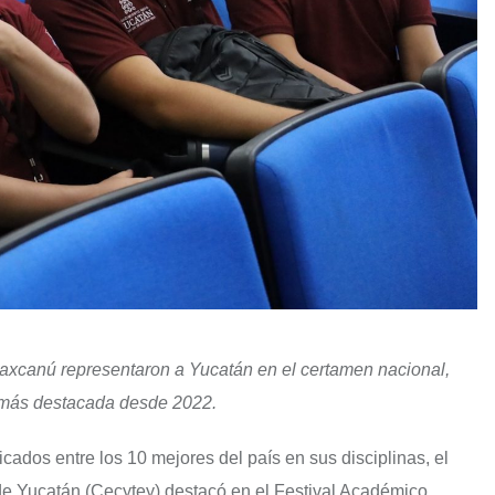
Maxcanú representaron a Yucatán en el certamen nacional,
n más destacada desde 2022.
ados entre los 10 mejores del país en sus disciplinas, el
de Yucatán (Cecytey) destacó en el Festival Académico