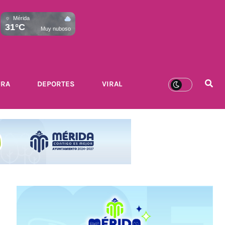
Mérida
31°C
Muy nuboso
URA
DEPORTES
VIRAL