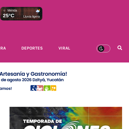
Mérida
25°C
Lluvia ligera
URA
DEPORTES
VIRAL