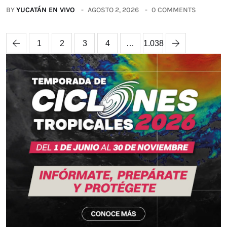
BY
YUCATÁN EN VIVO
AGOSTO 2, 2026
0 COMMENTS
1
2
3
4
…
1.038