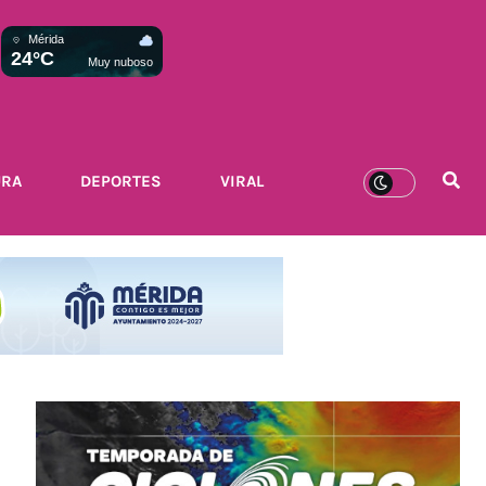
Mérida
24°C
Muy nuboso
URA
DEPORTES
VIRAL