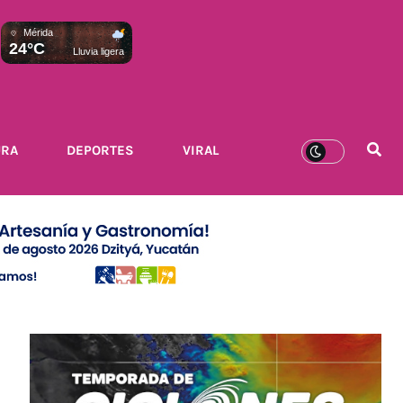
Mérida
24°C
Lluvia ligera
URA
DEPORTES
VIRAL